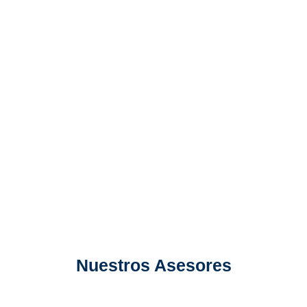
VER MÁS
Rodrigo García
VER MÁS
Nuestros Asesores