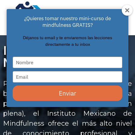
¿Quieres tomar nuestro mini-curso de
mindfulness GRATIS?
Déjanos tu email y te enviaremos las lecciones
directamente a tu inbox
Instituto Mexicano de
Mindfulness
Type
your
name
Type
your
email
Para personas y organizaciones que
Enviar
buscan obtener los beneficios de la
práctica de mindfulness (atención
plena), el Instituto Mexicano de
Mindfulness ofrece el más alto nivel
de conocimiento profesional y