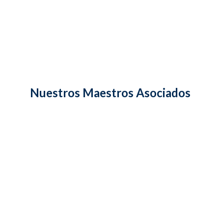
Dr. David Black
VER MÁS
Nuestros Maestros Asociados
Florence Meleo-Meyer
VER MÁS