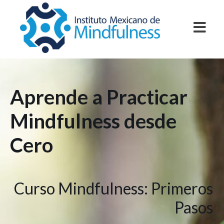
Aprende a Practicar
Mindfulness desde
Cero
Curso Mindfulness: Primeros
Pasos