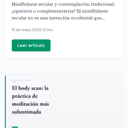
Mindfulness secular y contemplación tradicional:
¿opuestos o complementarios? El mindfulness
secular no es una invención occidental que
casualmente se parece a la meditación budista: es
15 de mayo, 2026
·
12 min
[…]
Leer artículo