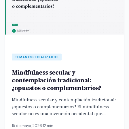
TEMAS ESPECIALIZADOS
Mindfulness secular y
contemplación tradicional:
¿opuestos o complementarios?
Mindfulness secular y contemplación tradicional:
¿opuestos o complementarios? El mindfulness
secular no es una invención occidental que
casualmente se parece a la meditación budista: es
15 de mayo, 2026
·
12 min
[…]