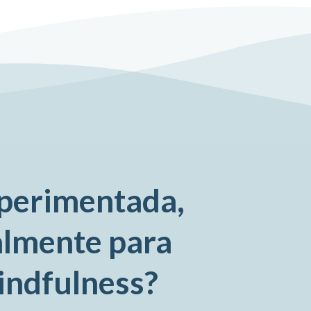
xperimentada,
almente para
mindfulness?