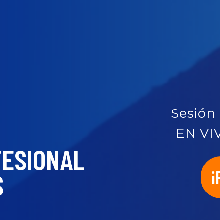
Sesión 
EN VIV
FESIONAL
¡
S