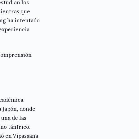
estudian los
mientras que
ung ha intentado
 experiencia
 comprensión
académica.
 a Japón, donde
 una de las
mo tántrico.
mó en Vipassana