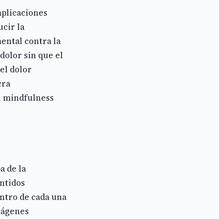
mplicaciones
ucir la
mental contra la
dolor sin que el
el dolor
cra
l mindfulness
a de la
entidos
entro de cada una
imágenes