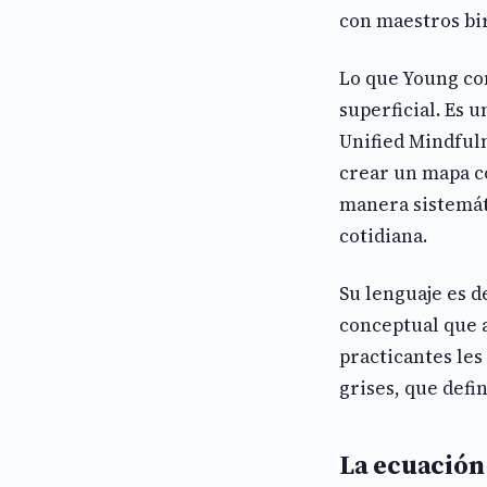
con maestros bi
Lo que Young con
superficial. Es 
Unified Mindfuln
crear un mapa c
manera sistemáti
cotidiana.
Su lenguaje es d
conceptual que a
practicantes les
grises, que defi
La ecuación 