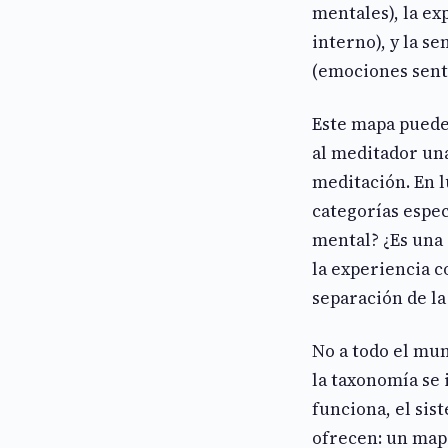
mentales), la ex
interno), y la s
(emociones senti
Este mapa puede 
al meditador un
meditación. En l
categorías espec
mental? ¿Es una 
la experiencia c
separación de la
No a todo el mun
la taxonomía se 
funciona, el sis
ofrecen: un map