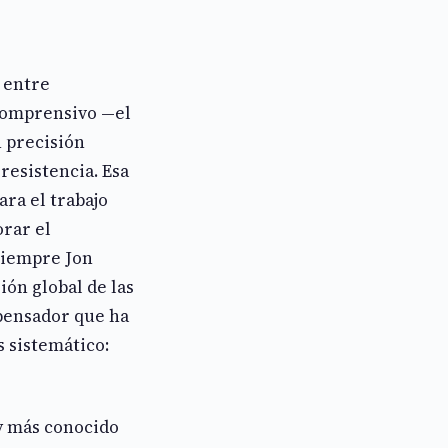
 entre
 comprensivo —el
 precisión
resistencia. Esa
ara el trabajo
rar el
siempre Jon
ión global de las
 pensador que ha
 sistemático:
 y más conocido