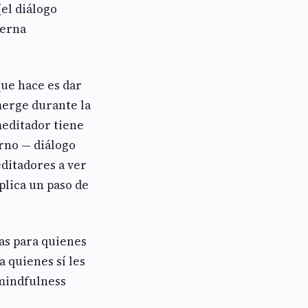
(el diálogo
terna
que hace es dar
merge durante la
meditador tiene
erno — diálogo
ditadores a ver
plica un paso de
nas para quienes
a quienes sí les
 mindfulness