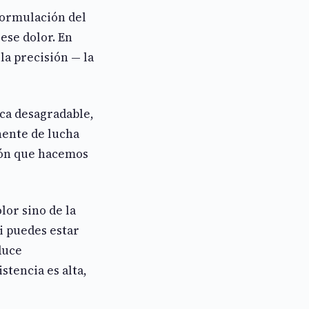
formulación del
ese dolor. En
a precisión — la
ica desagradable,
nente de lucha
ción que hacemos
lor sino de la
si puedes estar
duce
stencia es alta,