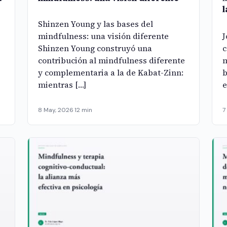
l
Shinzen Young y las bases del
mindfulness: una visión diferente
J
Shinzen Young construyó una
c
contribución al mindfulness diferente
m
y complementaria a la de Kabat-Zinn:
b
mientras […]
e
8 May, 2026
·
12 min
7