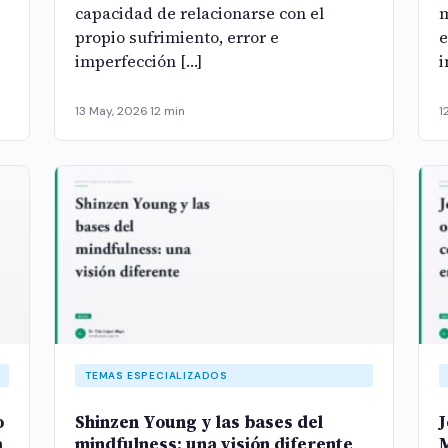
capacidad de relacionarse con el
m
propio sufrimiento, error e
e
imperfección […]
i
13 May, 2026
·
12 min
1
TEMAS ESPECIALIZADOS
o
Shinzen Young y las bases del
J
a
mindfulness: una visión diferente
M