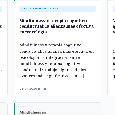
TEMAS ESPECIALIZADOS
Mindfulness y terapia cognitivo-
M
e
conductual: la alianza más efectiva
q
en psicología
Mindfulness y terapia cognitivo-
conductual: la alianza más efectiva en
M
psicología La integración entre
u
mindfulness y terapia cognitivo-
b
o
conductual produjo algunos de los
c
avances más significativos en […]
q
5 May, 2026
·
11 min
4