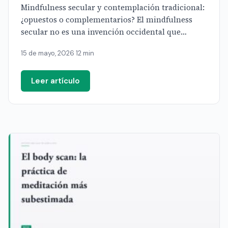
Mindfulness secular y contemplación tradicional:
¿opuestos o complementarios? El mindfulness
secular no es una invención occidental que
casualmente se parece a la meditación budista: es
15 de mayo, 2026
·
12 min
[…]
Leer artículo