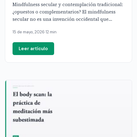
Mindfulness secular y contemplación tradicional:
¿opuestos o complementarios? El mindfulness
secular no es una invención occidental que
casualmente se parece a la meditación budista: es
15 de mayo, 2026
·
12 min
[…]
Leer artículo