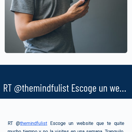
RT @themindfulist Escoge un we…
RT @
themindfulist
Escoge un website que te quite
mucho tiempo y no la visites en una semana. Tranquilo,