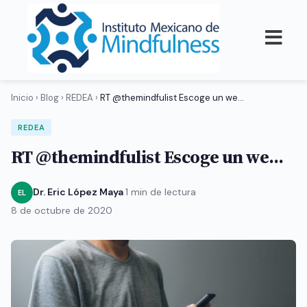
Inicio
›
Blog
›
REDEA
›
RT @themindfulist Escoge un we…
REDEA
RT @themindfulist Escoge un we…
Dr. Eric López Maya
·
1 min de lectura
·
EL
8 de octubre de 2020