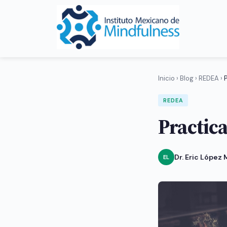
Inicio
›
Blog
›
REDEA
›
P
REDEA
Practica
Dr. Eric López
EL