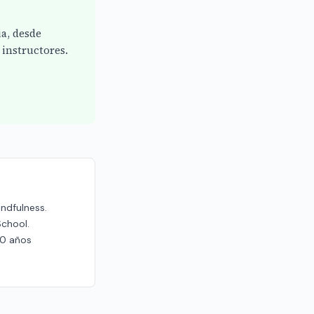
ia, desde
instructores.
indfulness.
School.
20 años