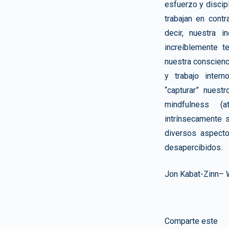
esfuerzo y discipl
trabajan en cont
decir, nuestra i
increíblemente t
nuestra conscienc
y trabajo inter
“capturar” nuest
mindfulness (
intrínsecamente 
diversos aspect
desapercibidos.
Jon Kabat-Zinn– W
Comparte este