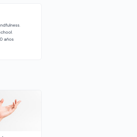
indfulness.
School.
20 años