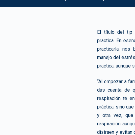
El título del t
practica. En esen
practicarla: no
manejo del estrés,
practica, aunque s
“Al empezar a fam
das cuenta de q
respiración te e
práctica, sino que
y otra vez, que
respiración aunq
distraen y evita