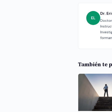
Dr. E
EL
Doctor 
Instru
Investi
forman
También te p