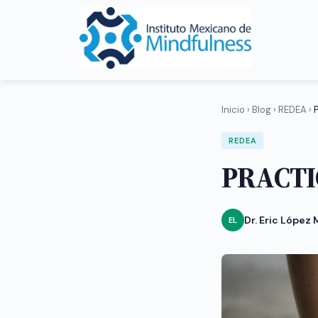
Inicio
›
Blog
›
REDEA
›
REDEA
PRACTI
Dr. Eric López
EL