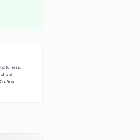
indfulness.
School.
20 años