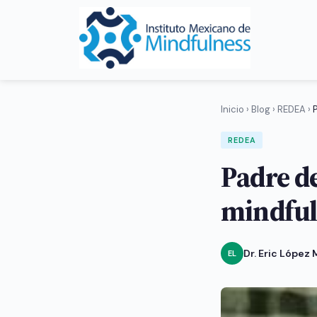
Inicio
›
Blog
›
REDEA
›
REDEA
Padre de
mindfuln
Dr. Eric López
EL