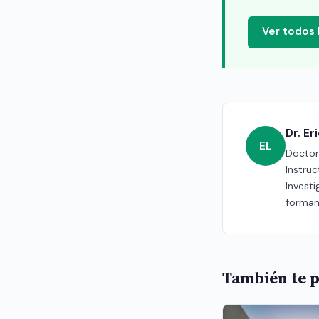
Ver todos
Dr. E
EL
Doctor 
Instru
Investi
forman
También te p