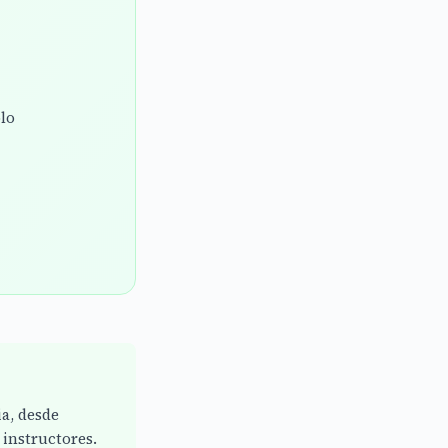
olo
ia, desde
instructores.