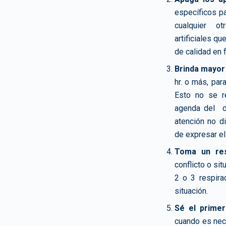
específicos pa
cualquier ot
artificiales q
de calidad en f
Brinda mayor
hr. o más, par
Esto no se re
agenda del dí
atención no d
de expresar el
Toma un res
conflicto o si
2 o 3 respira
situación.
Sé el primer
cuando es nec