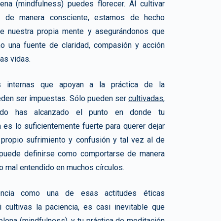
ena (mindfulness) puedes florecer. Al cultivar
s de manera consciente, estamos de hecho
 de nuestra propia mente y asegurándonos que
o una fuente de claridad, compasión y acción
as vidas.
s internas que apoyan a la práctica de la
eden ser impuestas. Sólo pueden ser
cultivadas
,
ndo has alcanzado el punto en donde tu
a es lo suficientemente fuerte para querer dejar
u propio sufrimiento y confusión y tal vez al de
 puede definirse como comportarse de manera
o mal entendido en muchos círculos.
ncia como una de esas actitudes éticas
 cultivas la paciencia, es casi inevitable que
plena (mindfulness), y tu práctica de meditación