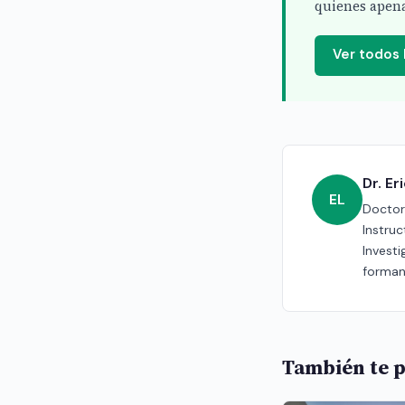
quienes apena
Ver todos
Dr. E
EL
Doctor 
Instru
Investi
forman
También te p