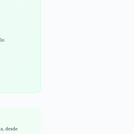
olo
ia, desde