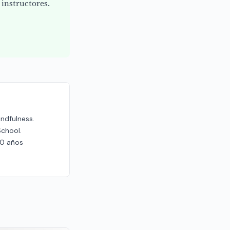
instructores.
indfulness.
School.
20 años