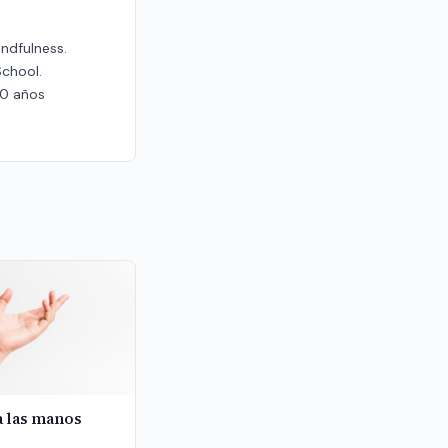
indfulness.
School.
20 años
a las manos