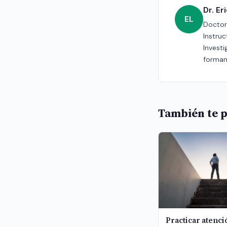
Dr. E
EL
Doctor 
Instru
Investi
forman
También te p
Practicar atenc