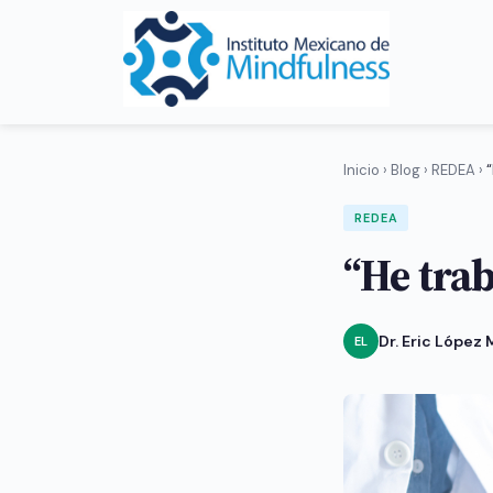
Inicio
›
Blog
›
REDEA
›
REDEA
“He tra
Dr. Eric López
EL