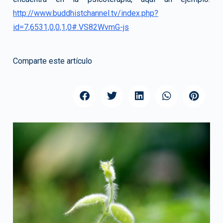
http://www.buddhistchannel.tv/index.php?
id=7,6531,0,0,1,0#.VS82WvmG-js
Comparte este artículo