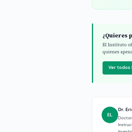
¿Quieres p
El Instituto 
quienes apena
Ver todos
Dr. E
EL
Doctor 
Instru
Investi