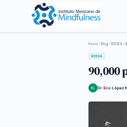
Inicio
›
Blog
›
REDEA
›
REDEA
90,000 
Dr. Eric López
EL