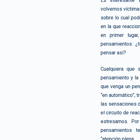
Es interesante
volvernos víctima
sobre lo cual pod
en la que reaccio
en primer lugar
pensamientos: ¿t
pensar así?
Cualquiera que s
pensamiento y la
que venga un pen
“en automático”, t
las sensaciones d
el circuito de re
estresamos. Por
pensamientos t
“atención plena