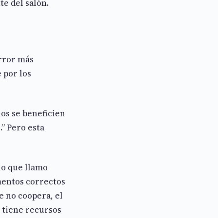
e del salón.
error más
 por los
ños se beneficien
” Pero esta
lo que llamo
ementos correctos
e no coopera, el
 tiene recursos