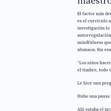
maestro
El factor más d
es el currículo n
investigación lo
autorregulación
mindfulness que
alumnos. Sin esa
“Los niños hacen
el timbre, todo v
Le hice una pre
Hubo una pausa l
Ahí estaba el pr