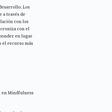
desarrollo. Los
 a través de
lación con los
ncroniza con el
sponder en lugar
s el recurso más
l en Mindfulness