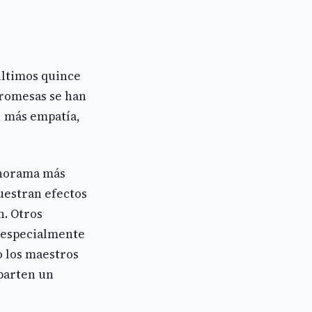
últimos quince
promesas se han
, más empatía,
anorama más
uestran efectos
n. Otros
o especialmente
o los maestros
parten un