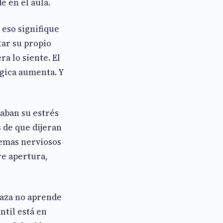
e en el aula.
 eso signifique
tar su propio
a lo siente. El
ógica aumenta. Y
aban su estrés
s de que dijeran
temas nerviosos
re apertura,
naza no aprende
ntil está en