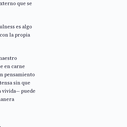
externo que se
ulness es algo
con la propia
 maestro
te en carne
 un pensamiento
tensa sin que
a vivida— puede
manera