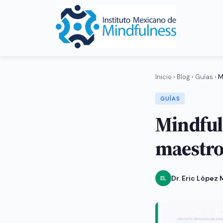
Inicio
›
Blog
›
Guías
›
M
GUÍAS
Mindful
maestros
Dr. Eric López
EL