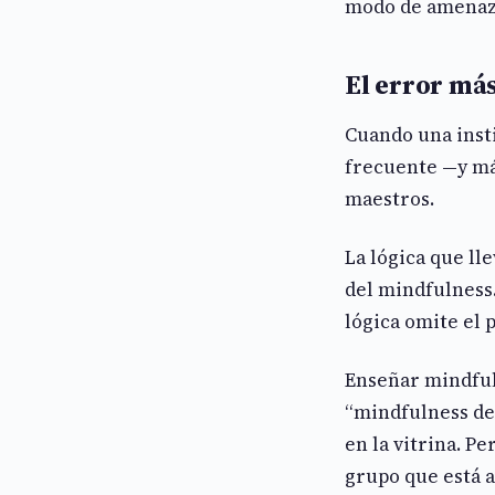
modo de amenaza 
El error má
Cuando una inst
frecuente —y má
maestros.
La lógica que ll
del mindfulness
lógica omite el 
Enseñar mindful
“mindfulness de 
en la vitrina. P
grupo que está a