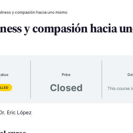
ulness y compasión hacia uno mismo
ness y compasión hacia u
tatus
Price
Get
Closed
LLED
This course i
Dr. Eric López