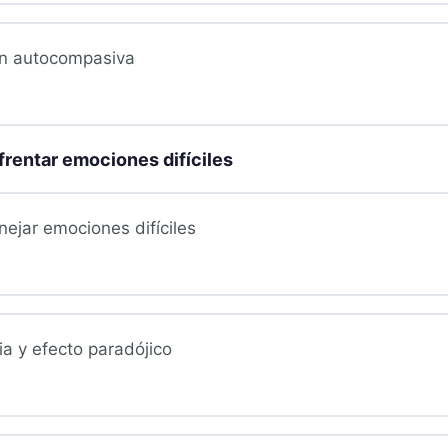
ón autocompasiva
rentar emociones difíciles
jar emociones difíciles
ia y efecto paradójico