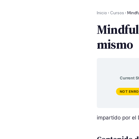
Inicio
›
Cursos
›
Mindf
Mindful
mismo
Current S
NOT ENRO
impartido por el 