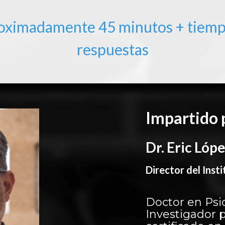
roximadamente 45 minutos + tiemp
respuestas
Impartido 
Dr. Eric Lóp
Director del Ins
Doctor en Psi
Investigador 