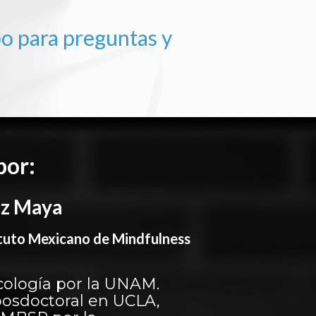
o para preguntas y
por:
ez Maya
tituto Mexicano de Mindfulness
cología por la UNAM.
posdoctoral en UCLA,