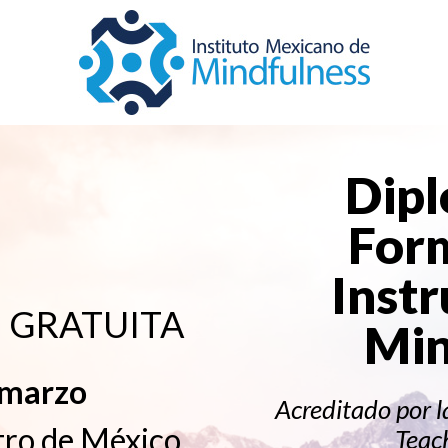
Dip
For
Instr
va GRATUITA
Min
 marzo
Acreditado por l
tro de México
Teac