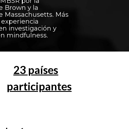
n MBSR por la
e Brown y la
e Massachusetts. Más
 experiencia
en investigación y
en mindfulness.
23 países
participantes