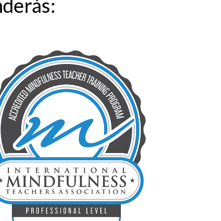
nderás: