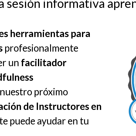
a sesión informativa apre
res herramientas para
s
profesionalmente
er un
facilitador
fulness
e nuestro próximo
ción de Instructores en
te puede ayudar en tu