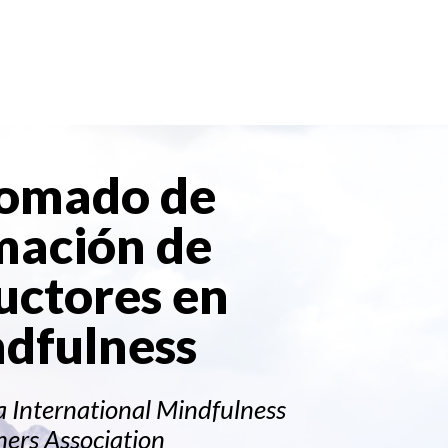
lomado de
mación de
uctores en
dfulness
a International Mindfulness
hers Association