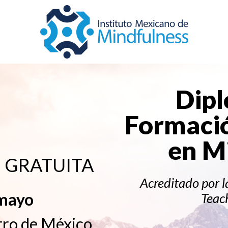
Dip
Formació
en M
va GRATUITA
Acreditado por l
 mayo
Teac
tro de México