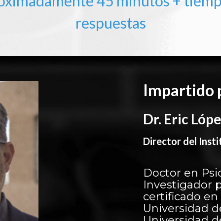
roximadamente 45 minutos + tiemp
respuestas
Impartido 
Dr. Eric Lóp
Director del Ins
Doctor en Psi
Investigador 
certificado e
Universidad d
Universidad d