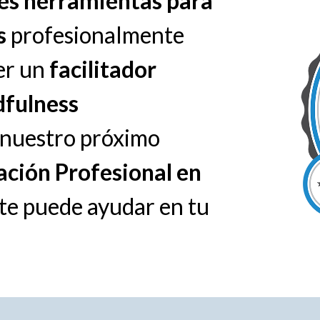
res herramientas para
s
profesionalmente
er un
facilitador
fulness
e nuestro próximo
ción Profesional en
te puede ayudar en tu