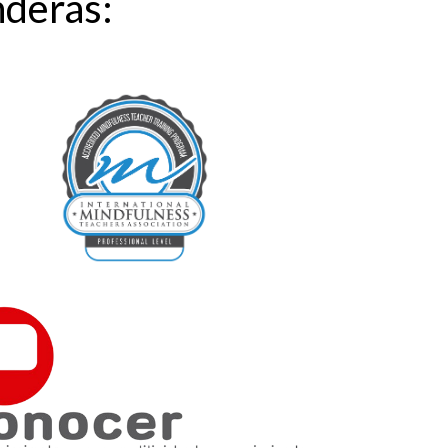
nderás: