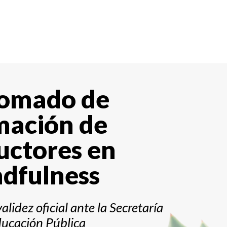
lomado de
mación de
uctores en
dfulness
alidez oficial ante la
Secretaría
ucación Pública