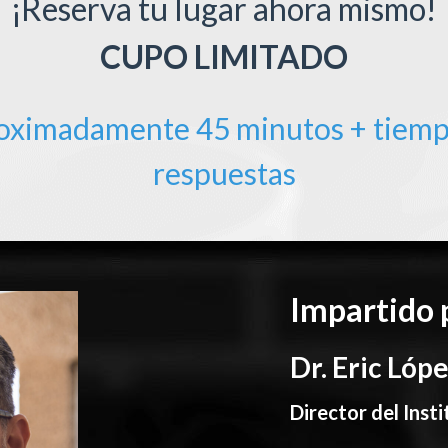
¡Reserva tu lugar ahora mismo!
CUPO LIMITADO
roximadamente 45 minutos + tiemp
respuestas
Impartido 
Dr. Eric Lóp
Director del Ins