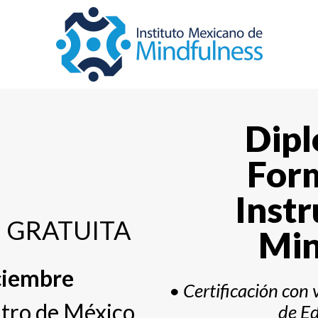
Dip
For
Instr
va GRATUITA
Min
ciembre
• Certificación con v
ntro de México
de Ed