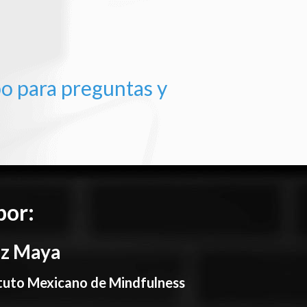
o para preguntas y
por:
ez Maya
tituto Mexicano de Mindfulness