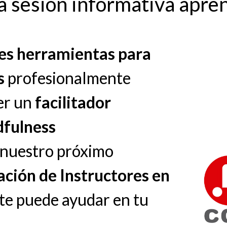
a sesión informativa apre
res herramientas para
s
profesionalmente
er un
facilitador
fulness
e nuestro próximo
ción de Instructores en
te puede ayudar en tu