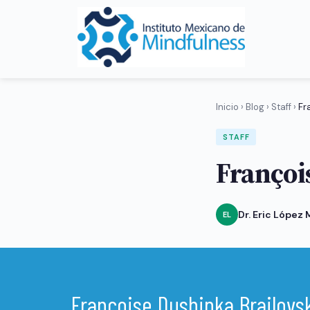
Inicio
›
Blog
›
Staff
›
Fr
STAFF
Françoi
Dr. Eric López
EL
Françoise Dushinka Brailovs