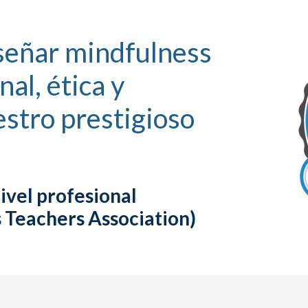
nseñar mindfulness
al, ética y
estro prestigioso
ivel profesional
s Teachers Association)