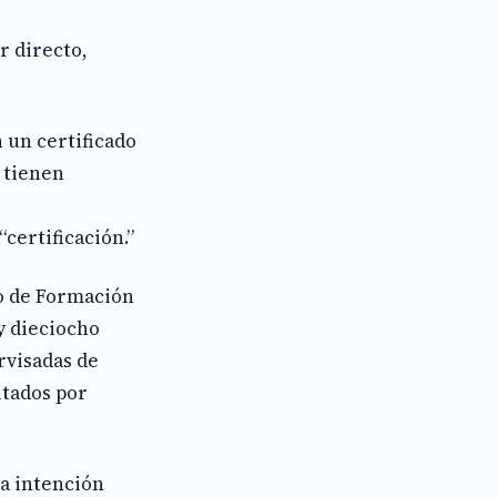
r directo,
n un certificado
 tienen
certificación.”
o de Formación
y dieciocho
rvisadas de
itados por
a intención