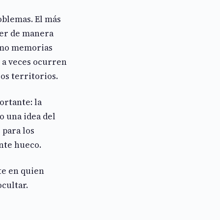
oblemas. El más
der de manera
como memorias
 a veces ocurren
os territorios.
ortante: la
o una idea del
 para los
nte hueco.
te en quien
cultar.