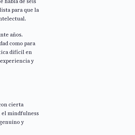
 habla de seis
ista para que la
ntelectual.
nte años.
didad como para
ca difícil en
experiencia y
con cierta
n el mindfulness
 genuino y