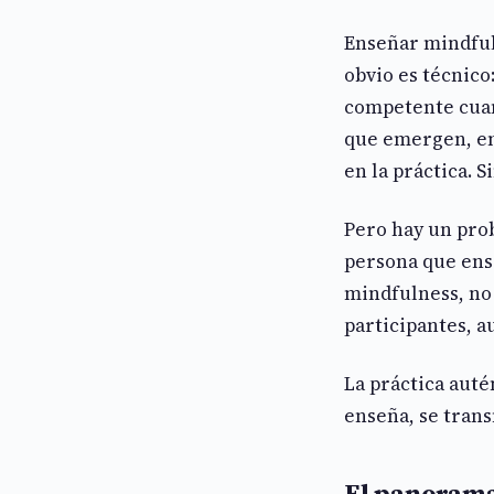
Enseñar mindfuln
obvio es técnico
competente cuan
que emergen, em
en la práctica. S
Pero hay un prob
persona que ense
mindfulness, no 
participantes, a
La práctica auté
enseña, se trans
El panorama