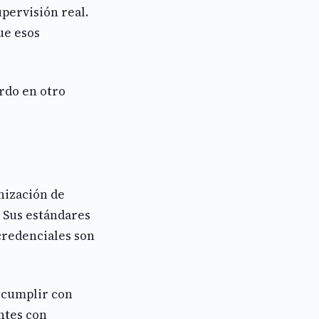
pervisión real.
ue esos
rdo en otro
nización de
. Sus estándares
credenciales son
 cumplir con
ntes con