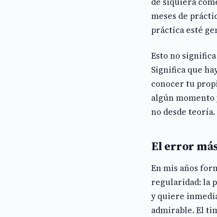
de siquiera com
meses de práctic
práctica esté ge
Esto no signific
Significa que ha
conocer tu propi
algún momento y
no desde teoría.
El error má
En mis años for
regularidad: la
y quiere inmedi
admirable. El ti