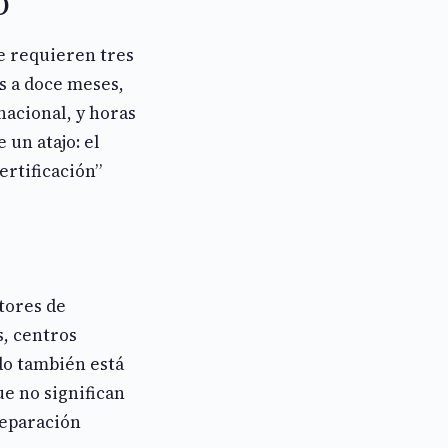
o
e requieren tres
s a doce meses,
acional, y horas
 un atajo: el
ertificación”
tores de
s, centros
do también está
e no significan
reparación