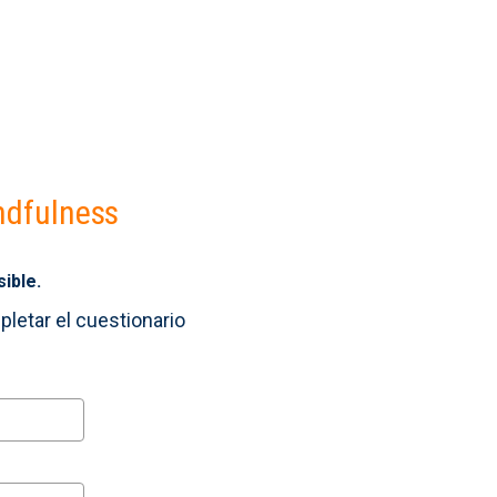
ndfulness
ible.
letar el cuestionario