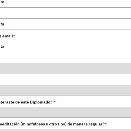
e email
*
nteraste de este Diplomado?
*
meditación (mindfulness u otro tipo) de manera regular?
*