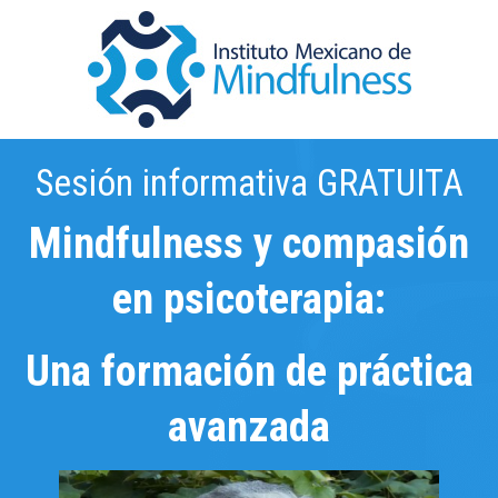
Sesión informativa GRATUITA
Mindfulness y compasión
en psicoterapia:
Una formación de práctica
avanzada