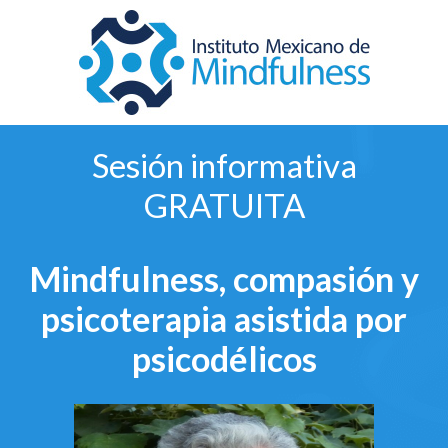
Sesión informativa
GRATUITA
Mindfulness, compasión y
psicoterapia asistida por
psicodélicos​