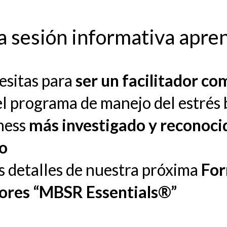
a sesión informativa apre
esitas para
ser un facilitador c
el programa de manejo del estrés
ness
más investigado y reconoci
o
s detalles de nuestra próxima
For
tores “MBSR Essentials®”