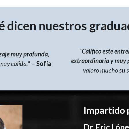
é dicen nuestros gradua
“
Califico este ent
izaje muy profunda
,
extraordinaria y muy 
muy cálida.
” –
Sofía
valoro mucho su s
Impartido 
Dr. Eric Lóp