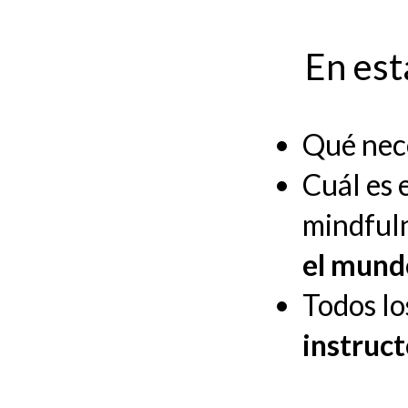
En est
Qué nec
Cuál es 
mindful
el mund
Todos lo
instruc