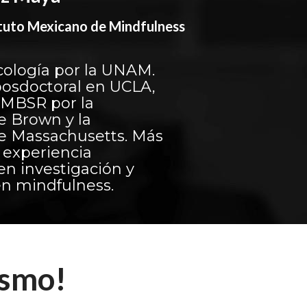
tituto Mexicano de Mindfulness
cología por la UNAM.
posdoctoral en UCLA,
n MBSR por la
e Brown y la
e Massachusetts. Más
 experiencia
en investigación y
en mindfulness.
ismo!