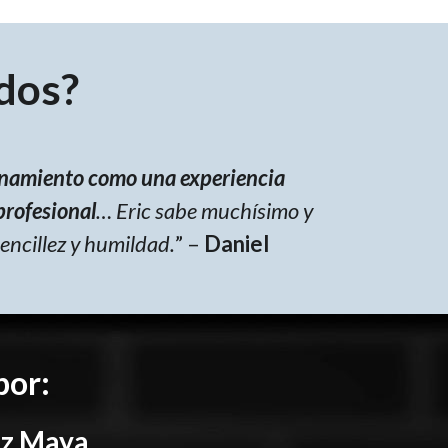
dos?
renamiento como una experiencia
profesional
… Eric sabe muchísimo y
encillez y humildad.
” –
Daniel
por:
ez Maya