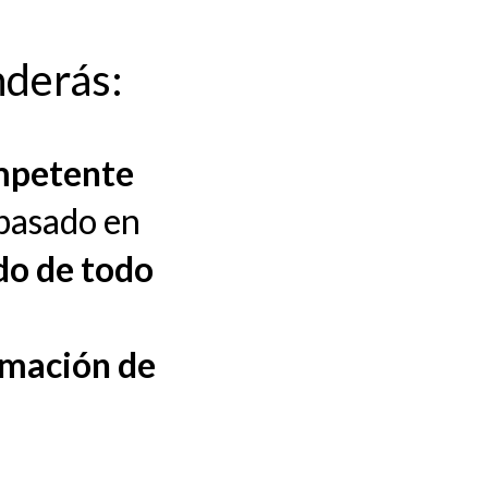
nderás:
ompetente
 basado en
do
de todo
mación de