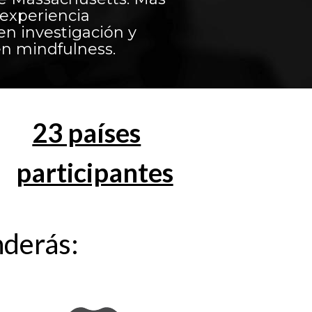
 experiencia
en investigación y
en mindfulness.
23 países
participantes
nderás: