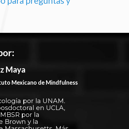
o para preguntas y
por:
ez Maya
tituto Mexicano de Mindfulness
cología por la UNAM.
posdoctoral en UCLA,
n MBSR por la
e Brown y la
e Massachusetts. Más