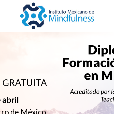
Dip
Formació
en M
va GRATUITA
Acreditado por l
 abril
Teac
tro de México