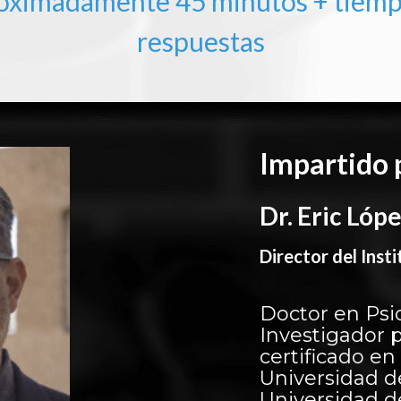
roximadamente 45 minutos + tiemp
respuestas
Impartido 
Dr. Eric Lóp
Director del Ins
Doctor en Psi
Investigador 
certificado e
Universidad d
Universidad d