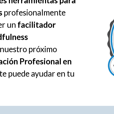
res herramientas para
s
profesionalmente
er un
facilitador
fulness
e nuestro próximo
ción Profesional en
te puede ayudar en tu