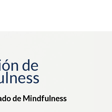
ión de
ulness
ado de Mindfulness