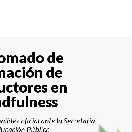
lomado de
mación de
uctores en
dfulness
alidez oficial ante la
Secretaría
ucación Pública