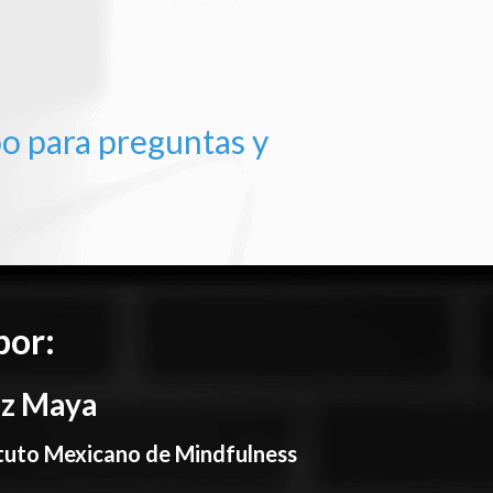
o para preguntas y
por:
ez Maya
tituto Mexicano de Mindfulness