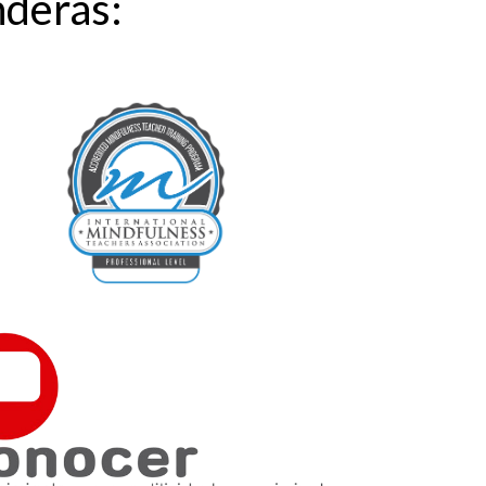
nderás: