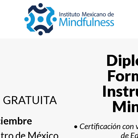
Dip
For
Instr
va GRATUITA
Min
ciembre
• Certificación con v
ntro de México
de Ed