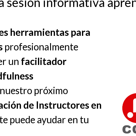
a sesión informativa apre
res herramientas para
s
profesionalmente
er un
facilitador
fulness
e nuestro próximo
ción de Instructores en
te puede ayudar en tu