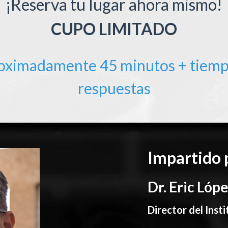
¡Reserva tu lugar ahora mismo!
CUPO LIMITADO
roximadamente 45 minutos + tiemp
respuestas
Impartido 
Dr. Eric Lóp
Director del Ins